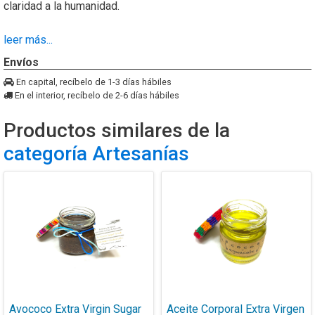
claridad a la humanidad.
***
leer más...
Envíos
* 100% natural, hecha únicamente con cera de abeja
En capital, recíbelo de 1-3 días hábiles
guatemalteca.
En el interior, recíbelo de 2-6 días hábiles
* Hecha a mano por nuestra artesana, producción limitada.
Productos similares de la
categoría Artesanías
* Embalaje único, inspirado por la apicultura prehispánica y el
libro maya Códice de Madrid
* Incluye un librito que explica historia y detalles de la obra, en
español y inglés.
* Uso decorativo (aunque se quema muy bien con poco hollín),
ideal como un regalo o souvenir del país.
Avococo Extra Virgin Sugar
Aceite Corporal Extra Virgen
* Dimensiones de la vela: 6cm x 2cm x 6cm (sin mecha)