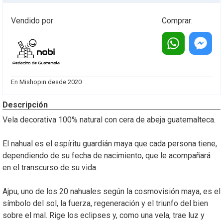
Vendido por
Comprar:
Cotiza
Cotiza
este
este
En Mishopin desde 2020
producto
producto
vía
vía
Descripción
whatsapp
messeng
Vela decorativa 100% natural con cera de abeja guatemalteca.
El nahual es el espíritu guardián maya que cada persona tiene,
dependiendo de su fecha de nacimiento, que le acompañará
en el transcurso de su vida.
Ajpu, uno de los 20 nahuales según la cosmovisión maya, es el
símbolo del sol, la fuerza, regeneración y el triunfo del bien
sobre el mal. Rige los eclipses y, como una vela, trae luz y