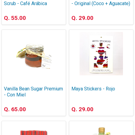
Scrub - Café Arábica
- Original (Coco + Aguacate)
* Dimensiones del embalaje: 6.5cm x 7.5cm x 8cm
Q. 55.00
Q. 29.00
* Peso: Aprox. 40 gramos (la vela), 50 gramos (con embalaje)
Vanilla Bean Sugar Premium
Maya Stickers - Rojo
- Con Miel
Q. 65.00
Q. 29.00