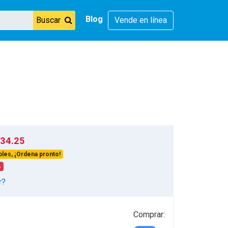
Blog
Buscar
Vende en línea
34.25
les, ¡Ordena pronto!
%
r?
Comprar: