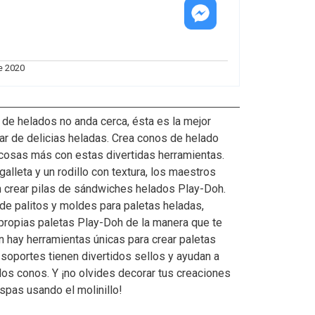
Cotiza
este
e 2020
producto
vía
messenger
de helados no anda cerca, ésta es la mejor
ar de delicias heladas. Crea conos de helado
cosas más con estas divertidas herramientas.
alleta y un rodillo con textura, los maestros
 crear pilas de sándwiches helados Play-Doh.
de palitos y moldes para paletas heladas,
propias paletas Play-Doh de la manera que te
 hay herramientas únicas para crear paletas
 soportes tienen divertidos sellos y ayudan a
los conos. Y ¡no olvides decorar tus creaciones
ispas usando el molinillo!
o de chispas, molde tipo libro de paleta helada, 2