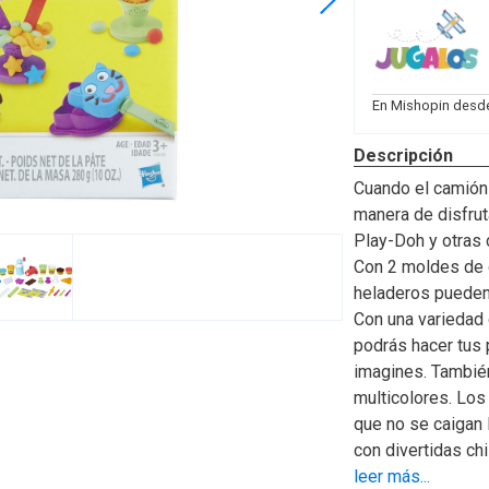
En Mishopin desd
Descripción
Cuando el camión 
manera de disfrut
Play-Doh y otras 
Con 2 moldes de g
heladeros pueden
Con una variedad 
podrás hacer tus 
imagines. También
multicolores. Los
que no se caigan 
con divertidas ch
• Incluye molinill
leer más...