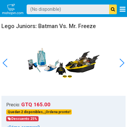
Buscar producto
Lego Juniors: Batman Vs. Mr. Freeze
Mishopin
GTQ 165.00
Precio:
Quedan 2 disponibles, ¡Ordena pronto!
Descuento 25%