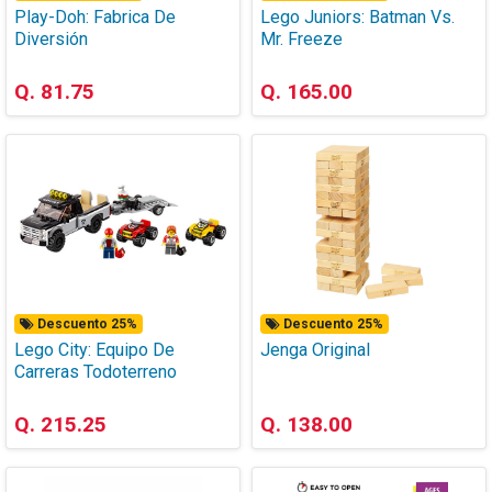
Play-Doh: Fabrica De
Lego Juniors: Batman Vs.
La batlancha mide más de 5 cm de altura, 15 cm de
Diversión
Mr. Freeze
longitud y 5 cm de ancho.
El deslizador de hielo mide más de 4 cm de altura, 8 cm
Q. 81.75
Q. 165.00
de longitud y 3 cm de ancho.
La celda de hielo mide más de 7 cm de altura, 3 cm de
ancho y 3 cm de profundidad.
Descuento 25%
Descuento 25%
Lego City: Equipo De
Jenga Original
Carreras Todoterreno
Q. 215.25
Q. 138.00