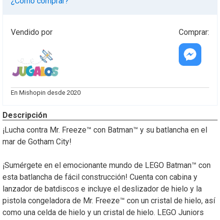
¿Cómo comprar?
Vendido por
Comprar:
Cotiza
este
En Mishopin desde 2020
producto
vía
Descripción
messenger
¡Lucha contra Mr. Freeze™ con Batman™ y su batlancha en el
mar de Gotham City!
¡Sumérgete en el emocionante mundo de LEGO Batman™ con
esta batlancha de fácil construcción! Cuenta con cabina y
lanzador de batdiscos e incluye el deslizador de hielo y la
pistola congeladora de Mr. Freeze™ con un cristal de hielo, así
como una celda de hielo y un cristal de hielo. LEGO Juniors