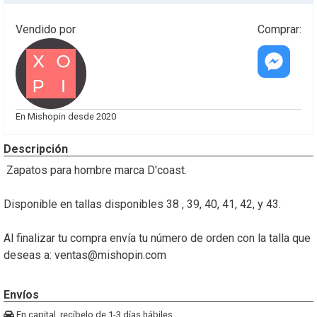
Vendido por
Comprar:
Cotiza
este
En Mishopin desde 2020
producto
vía
Descripción
messenger
Zapatos para hombre marca D'coast.
Disponible en tallas disponibles 38 , 39, 40, 41, 42, y 43.
Al finalizar tu compra envía tu número de orden con la talla que
deseas a:
ventas@mishopin.com
Envíos
En capital, recíbelo de 1-3 días hábiles