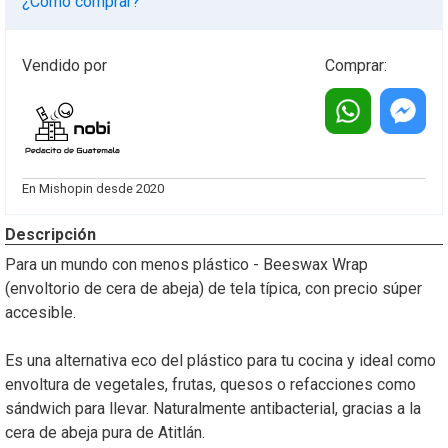
¿Cómo comprar?
Vendido por
Comprar:
Cotiza
Cotiza
este
este
En Mishopin desde 2020
producto
producto
vía
vía
Descripción
whatsapp
messeng
Para un mundo con menos plástico - Beeswax Wrap
(envoltorio de cera de abeja) de tela típica, con precio súper
accesible.
Es una alternativa eco del plástico para tu cocina y ideal como
envoltura de vegetales, frutas, quesos o refacciones como
sándwich para llevar. Naturalmente antibacterial, gracias a la
cera de abeja pura de Atitlán.